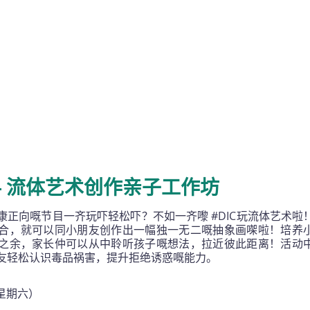
- 流体艺术创作亲子工作坊
康正向嘅节目一齐玩吓轻松吓？不如一齐嚟 #DIC玩流体艺术啦
合，就可以同小朋友创作出一幅独一无二嘅抽象画㗎啦！培养
之余，家长仲可以从中聆听孩子嘅想法，拉近彼此距离！活动
友轻松认识毒品祸害，提升拒绝诱惑嘅能力。
（星期六）