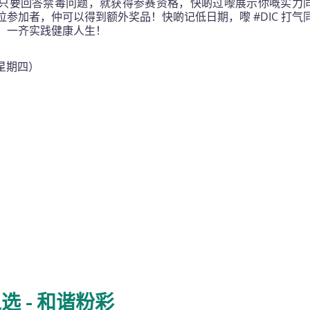
只要回答禁毒问题，就获得参赛资格，快啲过嚟展示你嘅实力
参加者，仲可以得到额外奖品！快啲记低日期，嚟 #DIC 打气
，一齐实践健康人生！
（星期四）
选 - 和谐粉彩