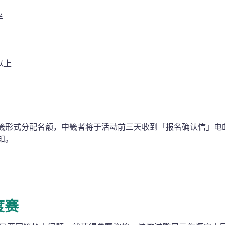
半
以上
籤形式分配名额，中籤者将于活动前三天收到「报名确认信」电
知。
度赛