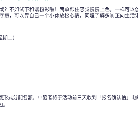
域？不如试下和谐粉彩啦！简单跟住感觉慢慢上色，一样可以
疗癒，可以畀自己一个小休放松心情，同埋了解多啲正向生活
（星期二）
籤形式分配名额，中籤者将于活动前三天收到「报名确认信」电
知。