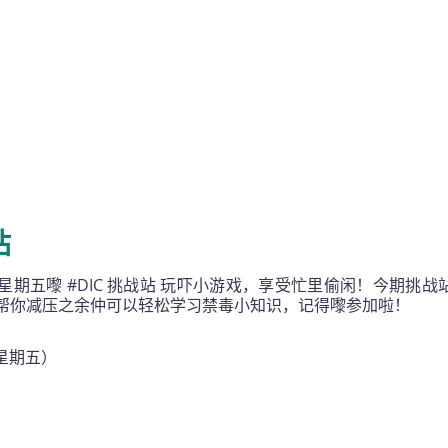
站
期五嚟 #DIC 挑战站 玩吓小游戏，享受忙里偷闲！今期挑战
帮你减压之余仲可以轻松学习禁毒小知识，记得嚟参加啦！
（星期五）