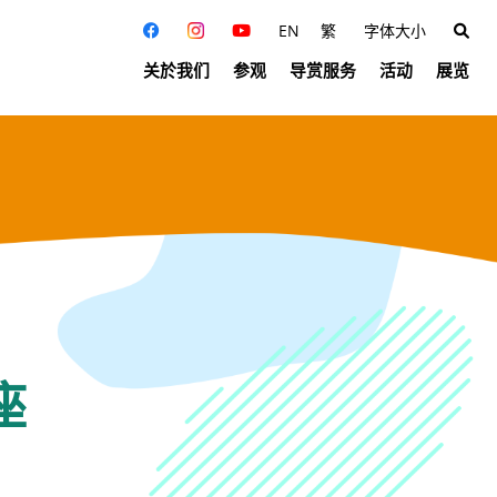
EN
繁
字体大小
关於我们
参观
导赏服务
活动
展览
座