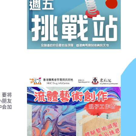
！要将
小朋友
中会加