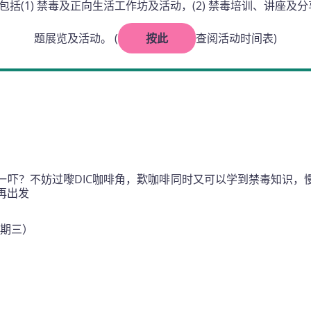
括(1) 禁毒及正向生活工作坊及活动，(2) 禁毒培训、讲座及分享会
题展览及活动。 (
按此
查阅活动时间表)
一吓？不妨过嚟DIC咖啡角，歎咖啡同时又可以学到禁毒知识，
再出发
星期三）