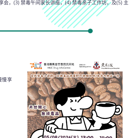
，(3) 禁毒午间家长讲座，(4) 禁毒亲子工作坊，及(5) 主
慢慢享