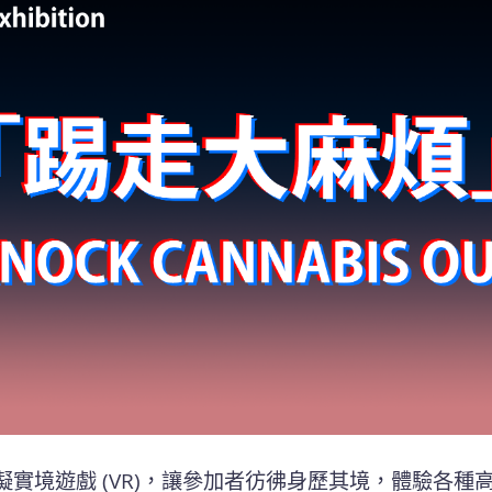
” 是一款虛擬實境遊戲 (VR)，讓參加者彷彿身歷其境，